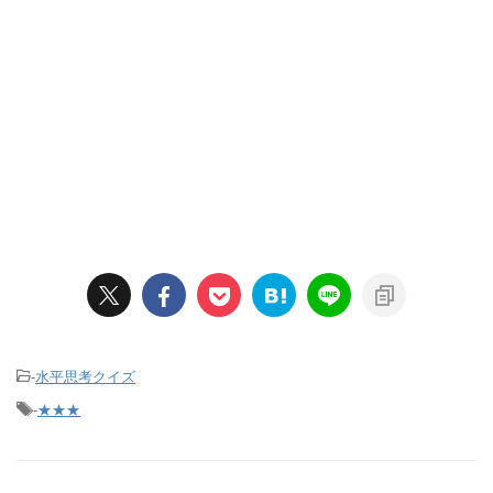
-
水平思考クイズ
-
★★★