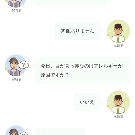
解答者
関係ありません
出題者
今日、目が真っ赤なのはアレルギーが
原因ですか？
解答者
いいえ
出題者