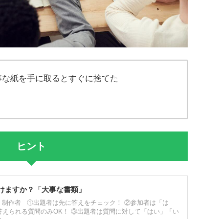
事な紙を手に取るとすぐに捨てた
ヒント
けますか？「大事な書類」
 制作者 ①出題者は先に答えをチェック！ ②参加者は「は
答えられる質問のみOK！ ③出題者は質問に対して「はい」「い