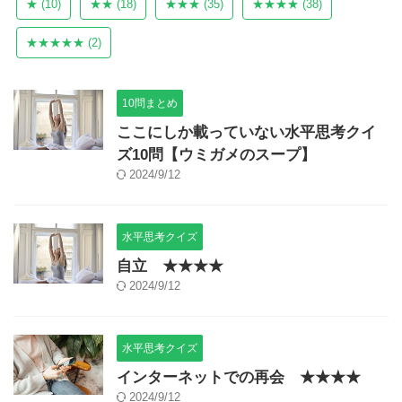
★
(10)
★★
(18)
★★★
(35)
★★★★
(38)
★★★★★
(2)
10問まとめ
ここにしか載っていない水平思考クイ
ズ10問【ウミガメのスープ】
2024/9/12
水平思考クイズ
自立 ★★★★
2024/9/12
水平思考クイズ
インターネットでの再会 ★★★★
2024/9/12