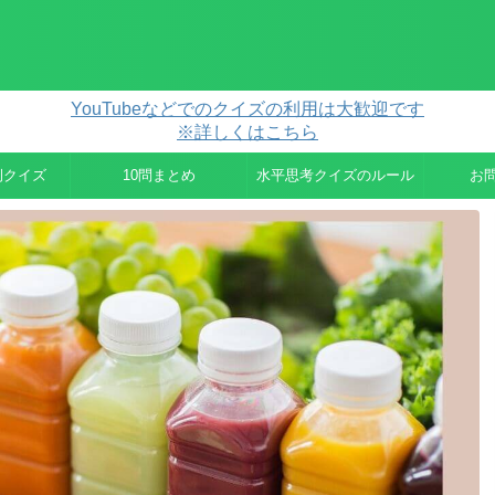
YouTubeなどでのクイズの利用は大歓迎です
※詳しくはこちら
例クイズ
10問まとめ
水平思考クイズのルール
お