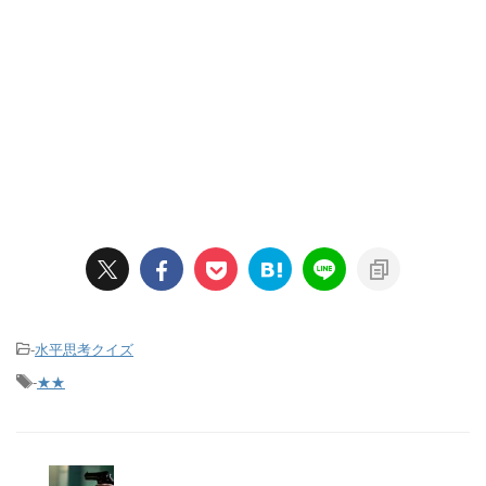
-
水平思考クイズ
-
★★