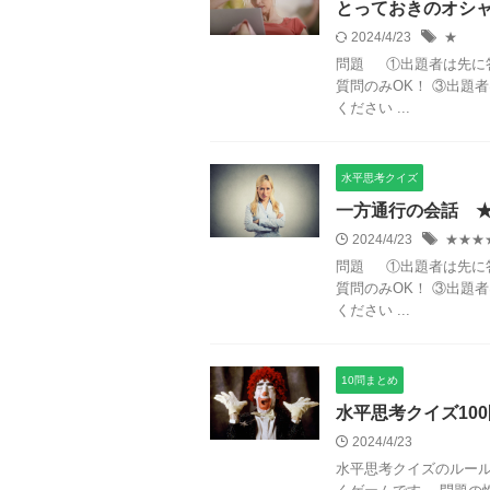
とっておきのオシ
2024/4/23
★
問題 ①出題者は先に
質問のみOK！ ③出題
ください ...
水平思考クイズ
一方通行の会話 
2024/4/23
★★★
問題 ①出題者は先に
質問のみOK！ ③出題
ください ...
10問まとめ
水平思考クイズ10
2024/4/23
水平思考クイズのルール