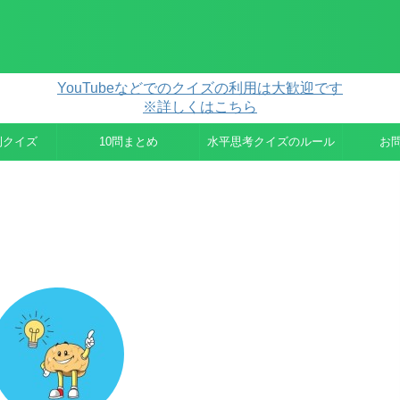
YouTubeなどでのクイズの利用は大歓迎です
※詳しくはこちら
例クイズ
10問まとめ
水平思考クイズのルール
お