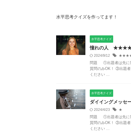
水平思考クイズを作ってます！
水平思考クイズ
憧れの人 ★★★
2024/9/12
★★★
問題 ①出題者は先に
質問のみOK！ ③出題
ください ...
水平思考クイズ
ダイイングメッセ
2024/4/23
★
問題 ①出題者は先に
質問のみOK！ ③出題
ください ...