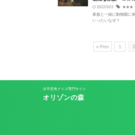
2022/3/23
★★★
家族と一緒に動物園に
いったいなぜ？
« Prev
1
2
水平思考クイズ専門サイト
オリゾンの森