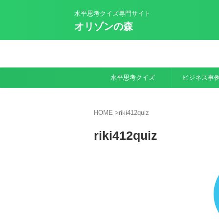
水平思考クイズ専門サイト
オリゾンの森
水平思考クイズ
ビジネス事
HOME
>
riki412quiz
riki412quiz