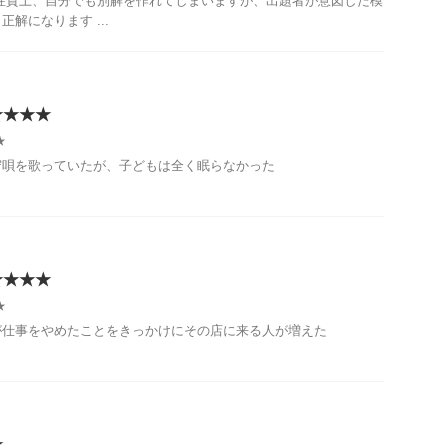
性質上、自分でも別解を作れてしまいますが、出題者が意図した模
解になります ...
★★★★
★
守唄を歌っていたが、子どもは全く眠らなかった
★★★★
★
が仕事をやめたことをきっかけにその店に来る人が増えた
★