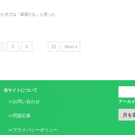
来たボブは「退屈だな」と思った
3
4
…
22
Next »
当サイトについて
≫お問い合わせ
アーカ
≫問題応募
≫プライバシーポリシー