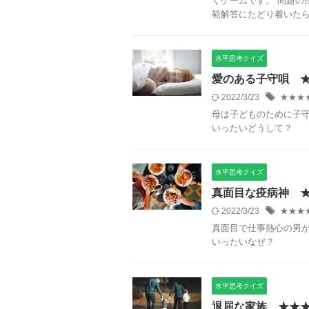
くゲームです。 問題の
範解答にたどり着いたら正
水平思考クイズ
愛のある子守唄 
2022/3/23
★★★
母は子どものために子
いったいどうして？
水平思考クイズ
真面目な疫病神 
2022/3/23
★★★
真面目で仕事熱心の男
いったいなぜ？
水平思考クイズ
退屈な家族 ★★